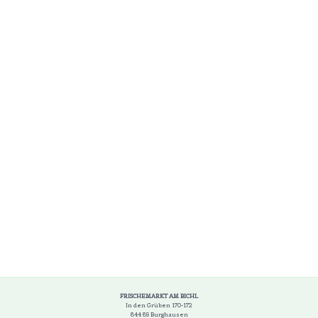
FRISCHEMARKT AM BICHL
In den Grüben 170-172
844 89 Burghausen