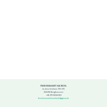
FRISCHEMARKT AM BICHL
In den Grüben 170-172
844 89 Burghausen
+49 170 6044 623
frischemarktambichl@gmx.de