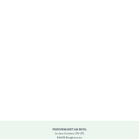
FRISCHEMARKT AM BICHL
In den Grüben 170-172
844 89 Burghausen