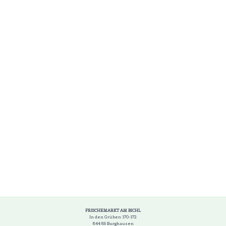
FRISCHEMARKT AM BICHL
In den Grüben 170-172
844 89 Burghausen