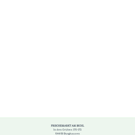
FRISCHEMARKT AM BICHL
In den Grüben 170-172
844 89 Burghausen