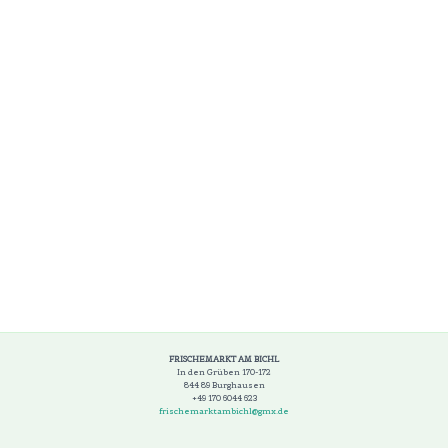
FRISCHEMARKT AM BICHL
In den Grüben 170-172
844 89 Burghausen
+49 170 6044 623
frischemarktambichl@gmx.de