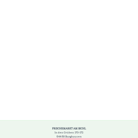
FRISCHEMARKT AM BICHL
In den Grüben 170-172
844 89 Burghausen