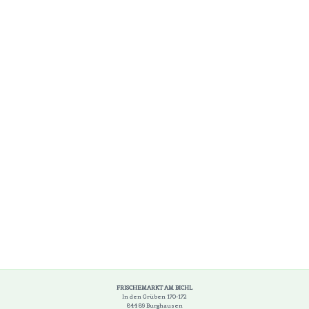
FRISCHEMARKT AM BICHL
In den Grüben 170-172
844 89 Burghausen