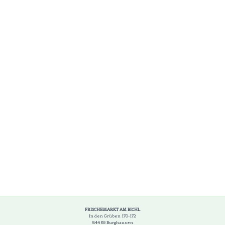
FRISCHEMARKT AM BICHL
In den Grüben 170-172
844 89 Burghausen