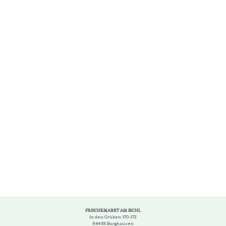
FRISCHEMARKT AM BICHL
In den Grüben 170-172
844 89 Burghausen