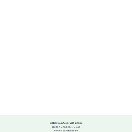
FRISCHEMARKT AM BICHL
In den Grüben 170-172
844 89 Burghausen