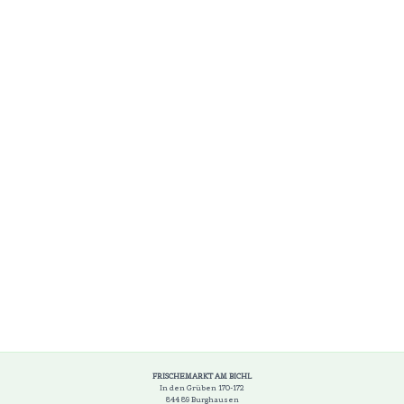
FRISCHEMARKT AM BICHL
In den Grüben 170-172
844 89 Burghausen