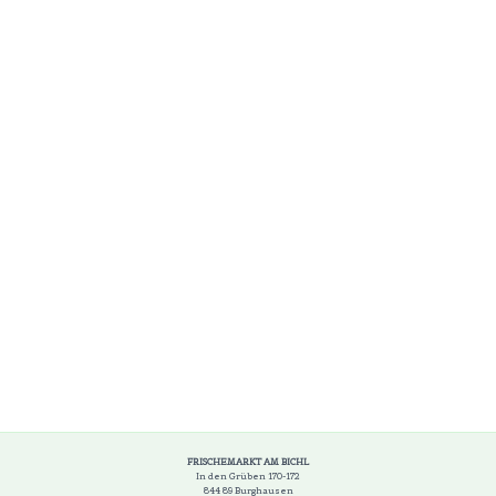
FRISCHEMARKT AM BICHL
In den Grüben 170-172
844 89 Burghausen