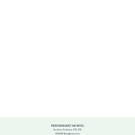
FRISCHEMARKT AM BICHL
In den Grüben 170-172
844 89 Burghausen