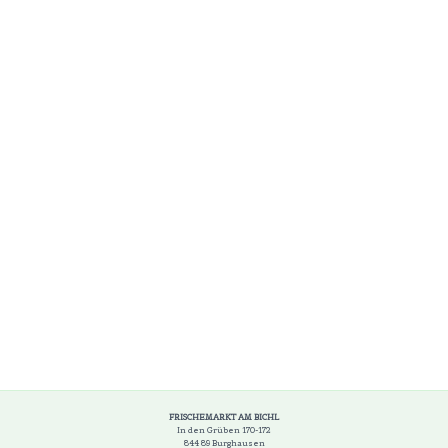
FRISCHEMARKT AM BICHL
In den Grüben 170-172
844 89 Burghausen