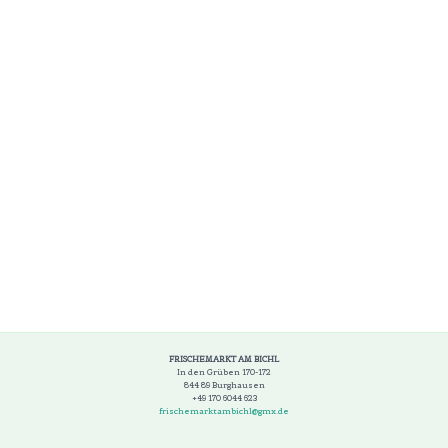
FRISCHEMARKT AM BICHL
In den Grüben 170-172
844 89 Burghausen
+49 170 6044 623
frischemarktambichl@gmx.de