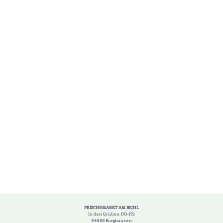
FRISCHEMARKT AM BICHL
In den Grüben 170-172
844 89 Burghausen