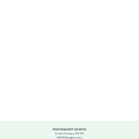
FRISCHEMARKT AM BICHL
In den Grüben 170-172
844 89 Burghausen