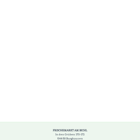
FRISCHEMARKT AM BICHL
In den Grüben 170-172
844 89 Burghausen