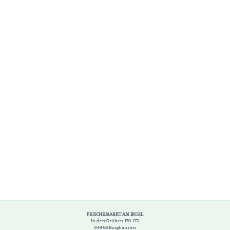
FRISCHEMARKT AM BICHL
In den Grüben 170-172
844 89 Burghausen