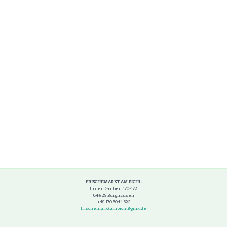
FRISCHEMARKT AM BICHL
In den Grüben 170-172
844 89 Burghausen
+49 170 6044 623
frischemarktambichl@gmx.de