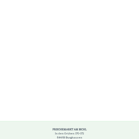
FRISCHEMARKT AM BICHL
In den Grüben 170-172
844 89 Burghausen