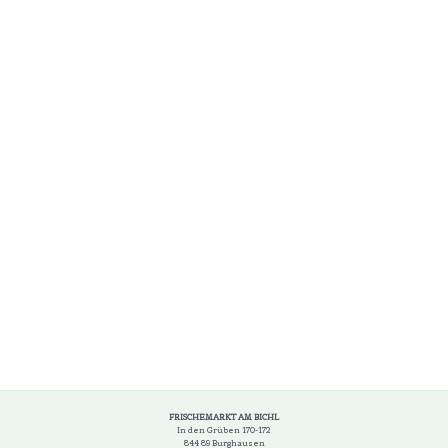
FRISCHEMARKT AM BICHL
In den Grüben 170-172
844 89 Burghausen