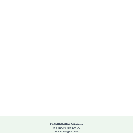
FRISCHEMARKT AM BICHL
In den Grüben 170-172
844 89 Burghausen