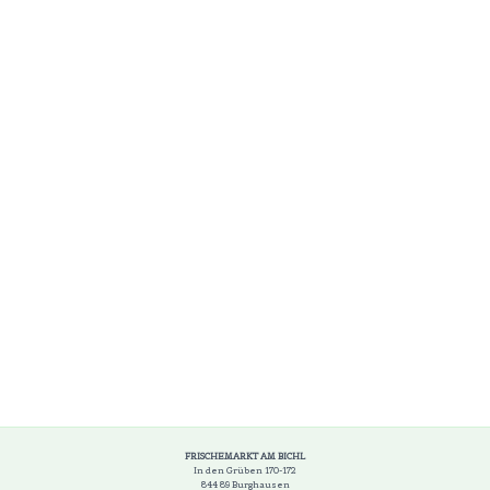
FRISCHEMARKT AM BICHL
In den Grüben 170-172
844 89 Burghausen