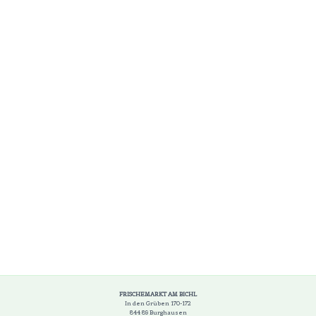
FRISCHEMARKT AM BICHL
In den Grüben 170-172
844 89 Burghausen