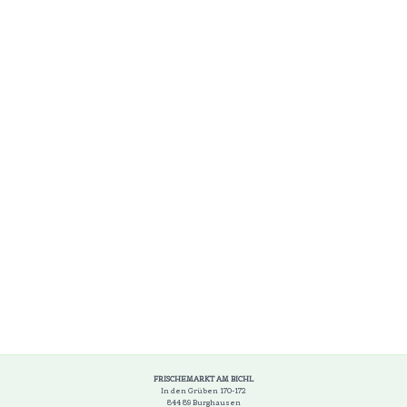
FRISCHEMARKT AM BICHL
In den Grüben 170-172
844 89 Burghausen