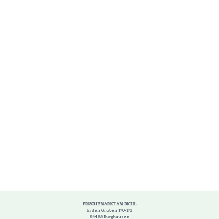
FRISCHEMARKT AM BICHL
In den Grüben 170-172
844 89 Burghausen