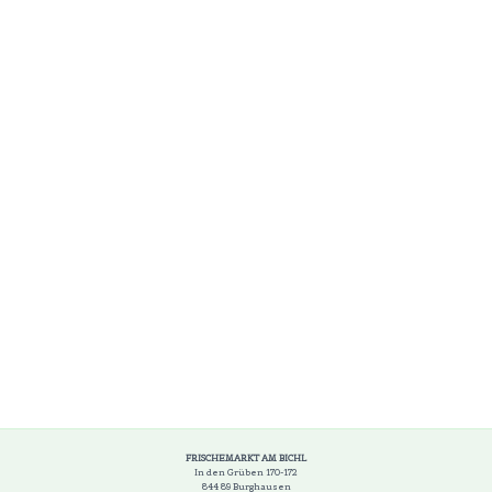
FRISCHEMARKT AM BICHL
In den Grüben 170-172
844 89 Burghausen