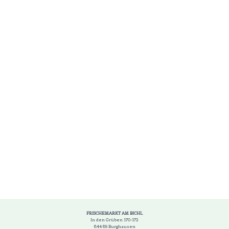
FRISCHEMARKT AM BICHL
In den Grüben 170-172
844 89 Burghausen