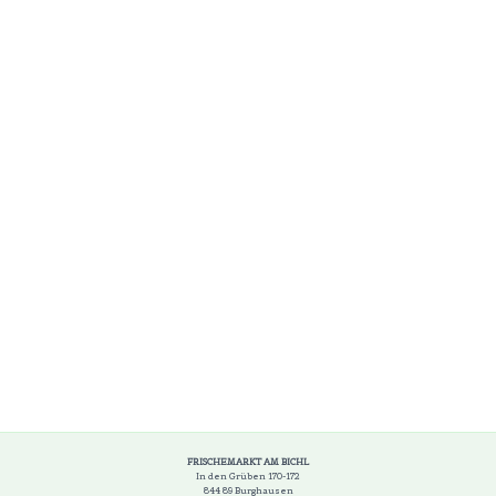
FRISCHEMARKT AM BICHL
In den Grüben 170-172
844 89 Burghausen