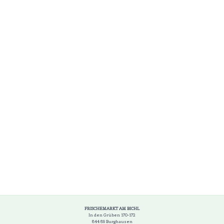
FRISCHEMARKT AM BICHL
In den Grüben 170-172
844 89 Burghausen