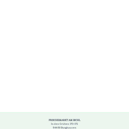
FRISCHEMARKT AM BICHL
In den Grüben 170-172
844 89 Burghausen