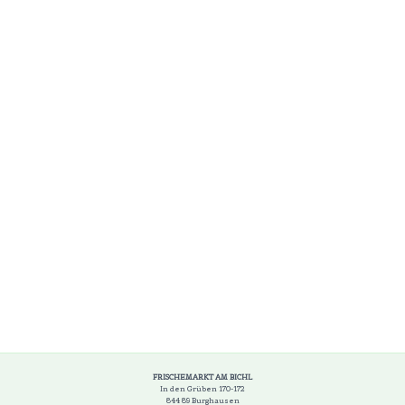
FRISCHEMARKT AM BICHL
In den Grüben 170-172
844 89 Burghausen