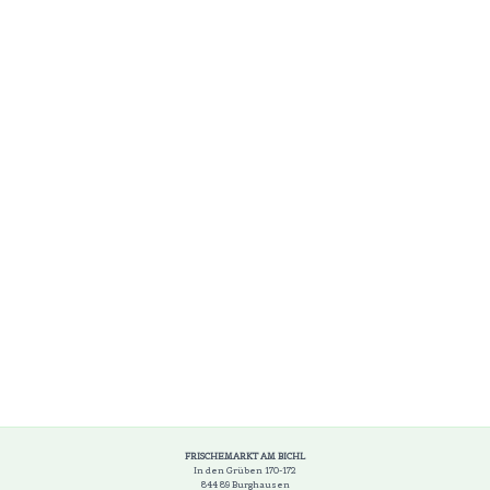
FRISCHEMARKT AM BICHL
In den Grüben 170-172
844 89 Burghausen