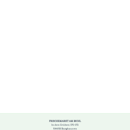
FRISCHEMARKT AM BICHL
In den Grüben 170-172
844 89 Burghausen