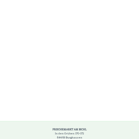
FRISCHEMARKT AM BICHL
In den Grüben 170-172
844 89 Burghausen