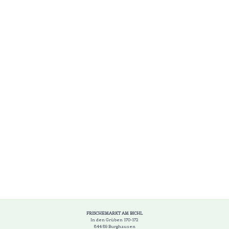
FRISCHEMARKT AM BICHL
In den Grüben 170-172
844 89 Burghausen