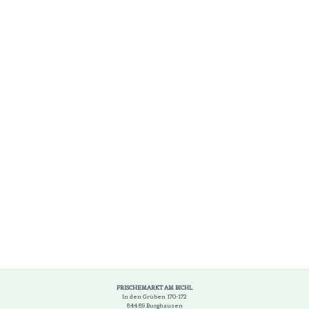
FRISCHEMARKT AM BICHL
In den Grüben 170-172
844 89 Burghausen