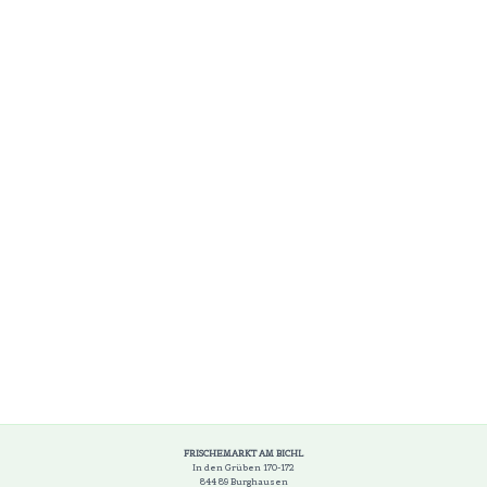
FRISCHEMARKT AM BICHL
In den Grüben 170-172
844 89 Burghausen